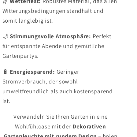
🌿
Wetterfest:
Robustes Material, das allen
Witterungsbedingungen standhält und
somit langlebig ist.
🌙
Stimmungsvolle Atmosphäre:
Perfekt
für entspannte Abende und gemütliche
Gartenpartys.
🔋
Energiesparend:
Geringer
Stromverbrauch, der sowohl
umweltfreundlich als auch kostensparend
ist.
Verwandeln Sie Ihren Garten in eine
Wohlfühloase mit der
Dekorativen
Gartenleuchte mit rundem Design
– holen