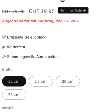
Normaler
Verkaufspreis
CHF 39.95
CHF 79.90
Sommer-Sale ☀️
Preis
Angebot endet am
Sonntag, den 9.8.2026
💡 Effiziente Beleuchtung
🌿 Wetterfest
🌙 Stimmungsvolle Atmosphäre
Größe
12 cm
15 cm
20 cm
25 cm
Anzahl