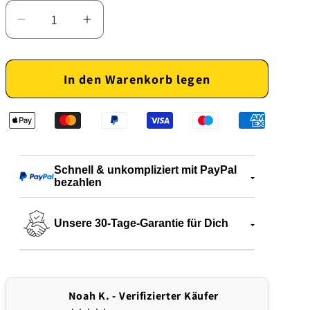
Verringere
Erhöhe
die
die
Menge
Menge
In den Warenkorb legen
für
für
Dekorative
Dekorative
Gartenleuchte
Gartenleuchte
mit
mit
rundem
rundem
Design
Design
Schnell & unkompliziert mit PayPal
bezahlen
Unsere 30-Tage-Garantie für Dich
Noah K. - Verifizierter Käufer