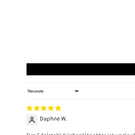
Sort by
Daphne W.
Der Edelstahl Küchenöltrichter ist unglau