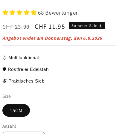
68 Bewertungen
Normaler
Verkaufspreis
CHF 11.95
CHF 23.90
Sommer-Sale ☀️
Preis
Angebot endet am
Donnerstag, den 6.8.2026
💧 Multifunktional
🛡️ Rostfreier Edelstahl
🍝 Praktisches Sieb
Size
15CM
Anzahl