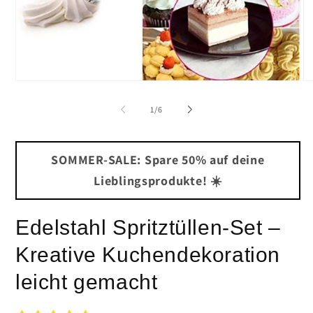
Medien
Me
1
2
in
in
von
1
/
6
Modal
Mo
öffnen
öf
SOMMER-SALE: Spare 50% auf deine
Lieblingsprodukte! ☀️
Edelstahl Spritztüllen-Set –
Kreative Kuchendekoration
leicht gemacht