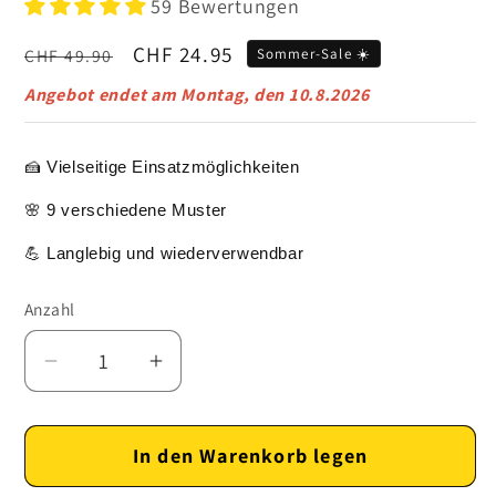
59 Bewertungen
Normaler
Verkaufspreis
CHF 24.95
CHF 49.90
Sommer-Sale ☀️
Preis
Angebot endet am
Montag, den 10.8.2026
🍰 Vielseitige Einsatzmöglichkeiten
🌸 9 verschiedene Muster
💪 Langlebig und wiederverwendbar
Anzahl
Verringere
Erhöhe
die
die
Menge
Menge
In den Warenkorb legen
für
für
Edelstahl
Edelstahl