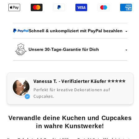
Spritztüllen-
Spritztüllen-
Set
Set
–
–
Kreative
Kreative
Schnell & unkompliziert mit PayPal bezahlen
Kuchendekoration
Kuchendekoration
leicht
leicht
Unsere 30-Tage-Garantie für Dich
gemacht
gemacht
Vanessa T. - Verifizierter Käufer ⭐️⭐️⭐️⭐️⭐
Perfekt für kreative Dekorationen auf
Cupcakes.
Verwandle deine Kuchen und Cupcakes
in wahre Kunstwerke!