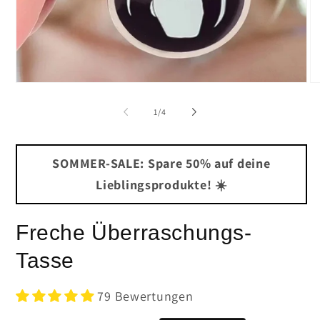
Medien
Me
1
2
in
in
von
1
/
4
Modal
Mo
öffnen
öf
SOMMER-SALE: Spare 50% auf deine
Lieblingsprodukte! ☀️
Freche Überraschungs-
Tasse
79 Bewertungen