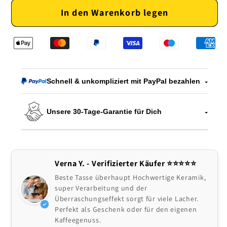
Menge
Menge
In den Warenkorb legen
für
für
Freche
Freche
Überraschungs-
Überraschungs-
Tasse
Tasse
Schnell & unkompliziert mit PayPal bezahlen
Unsere 30-Tage-Garantie für Dich
Verna Y. - Verifizierter Käufer ⭐️⭐️⭐️⭐️⭐
Beste Tasse überhaupt Hochwertige Keramik,
super Verarbeitung und der
Überraschungseffekt sorgt für viele Lacher.
Perfekt als Geschenk oder für den eigenen
Kaffeegenuss.