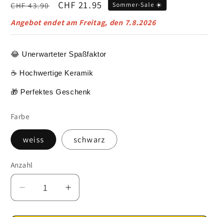
Normaler
Verkaufspreis
CHF 21.95
CHF 43.90
Sommer-Sale ☀️
Preis
Angebot endet am
Freitag, den 7.8.2026
😂 Unerwarteter Spaßfaktor
☕ Hochwertige Keramik
🎁 Perfektes Geschenk
Farbe
weiss
schwarz
Anzahl
Verringere
Erhöhe
die
die