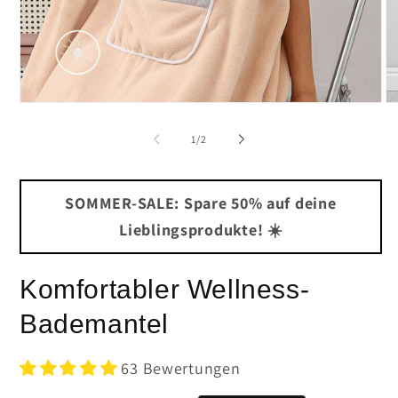
Medien
Me
1
2
in
in
von
1
/
2
Modal
Mo
öffnen
öf
SOMMER-SALE: Spare 50% auf deine
Lieblingsprodukte! ☀️
Komfortabler Wellness-
Bademantel
63 Bewertungen