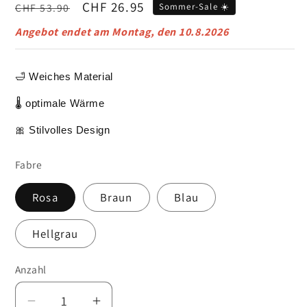
Normaler
Verkaufspreis
CHF 26.95
CHF 53.90
Sommer-Sale ☀️
Preis
Angebot endet am
Montag, den 10.8.2026
🛁 Weiches Material
🌡️ optimale Wärme
🎀 Stilvolles Design
Fabre
Rosa
Braun
Blau
Hellgrau
Anzahl