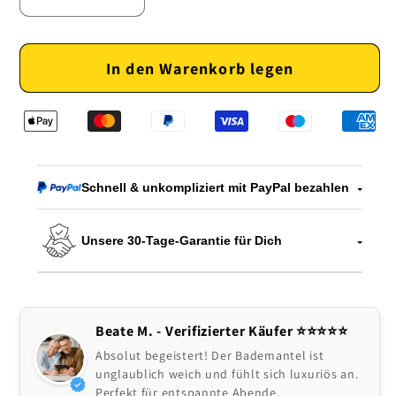
Verringere
Erhöhe
die
die
Menge
Menge
In den Warenkorb legen
für
für
Komfortabler
Komfortabler
Wellness-
Wellness-
Bademantel
Bademantel
Schnell & unkompliziert mit PayPal bezahlen
Unsere 30-Tage-Garantie für Dich
Beate M. - Verifizierter Käufer ⭐️⭐️⭐️⭐️⭐
Absolut begeistert! Der Bademantel ist
unglaublich weich und fühlt sich luxuriös an.
Perfekt für entspannte Abende.