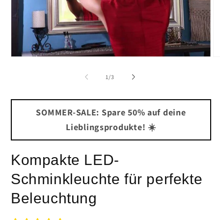
Medien
Me
1
2
in
in
von
1
/
3
Modal
Mo
öffnen
öf
SOMMER-SALE: Spare 50% auf deine
Lieblingsprodukte! ☀️
Kompakte LED-
Schminkleuchte für perfekte
Beleuchtung