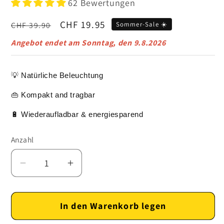
62 Bewertungen
Normaler
Verkaufspreis
CHF 19.95
CHF 39.90
Sommer-Sale ☀️
Preis
Angebot endet am
Sonntag, den 9.8.2026
💡 Natürliche Beleuchtung
👜 Kompakt and tragbar
🔋 Wiederaufladbar & energiesparend
Anzahl
Verringere
Erhöhe
die
die
Menge
Menge
In den Warenkorb legen
für
für
Kompakte
Kompakte