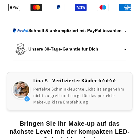
LED-
LED-
Schminkleuchte
Schminkleuchte
für
für
perfekte
perfekte
Schnell & unkompliziert mit PayPal bezahlen
Beleuchtung
Beleuchtung
Unsere 30-Tage-Garantie für Dich
Lina F. - Verifizierter Käufer ⭐️⭐️⭐️⭐️⭐
Perfekte Schminkleuchte Licht ist angenehm
nicht zu grell und sorgt für das perfekte
Make-up klare Empfehlung
Bringen Sie Ihr Make-up auf das
nächste Level mit der kompakten LED-