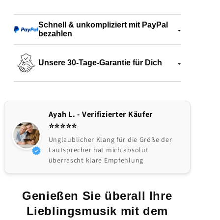
Lautsprecher
Lautsprecher
mit
mit
vielseitigen
vielseitigen
Schnell & unkompliziert mit PayPal
bezahlen
Anschlussmöglichkeiten
Anschlussmöglichkeiten
Unsere 30-Tage-Garantie für Dich
Ayah L. - Verifizierter Käufer
⭐️⭐️⭐️⭐️⭐
Unglaublicher Klang für die Größe der
Lautsprecher hat mich absolut
überrascht klare Empfehlung
Genießen Sie überall Ihre
Lieblingsmusik mit dem