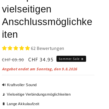
vielseitigen
Anschlussmöglichke
iten
62 Bewertungen
Normaler
Verkaufspreis
CHF 34.95
CHF 69.90
Sommer-Sale ☀️
Preis
Angebot endet am
Sonntag, den 9.8.2026
🔊 Kraftvoller Sound
📡 Vielseitige Verbindungsmöglichkeiten
🔋 Lange Akkulaufzeit