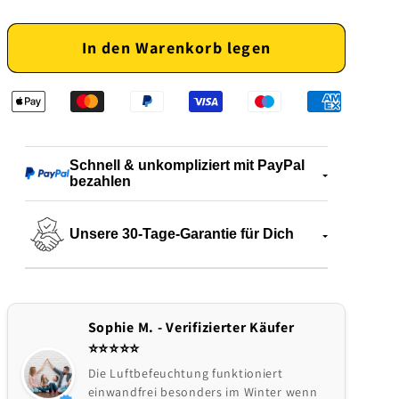
die
die
Menge
Menge
In den Warenkorb legen
für
für
Kompakter
Kompakter
Verdunstungskühler
Verdunstungskühler
Schnell & unkompliziert mit PayPal
bezahlen
Unsere 30-Tage-Garantie für Dich
Sophie M. - Verifizierter Käufer
⭐⭐⭐⭐⭐
Die Luftbefeuchtung funktioniert
einwandfrei besonders im Winter wenn