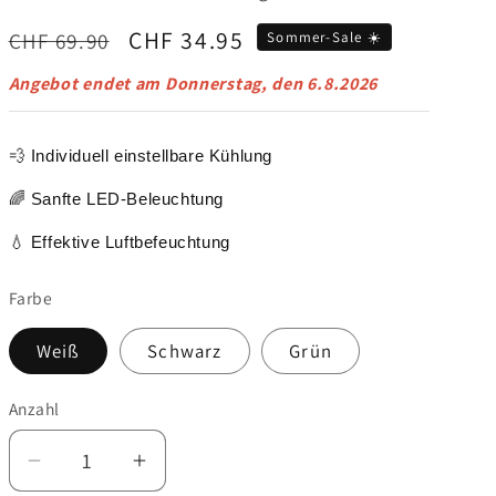
Normaler
Verkaufspreis
CHF 34.95
CHF 69.90
Sommer-Sale ☀️
Preis
Angebot endet am
Donnerstag, den 6.8.2026
💨 Individuell einstellbare Kühlung
🌈 Sanfte LED-Beleuchtung
💧 Effektive Luftbefeuchtung
Farbe
Weiß
Schwarz
Grün
Anzahl
Verringere
Erhöhe