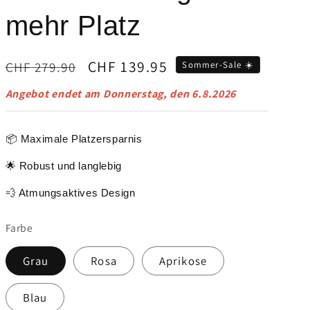
mehr Platz
Normaler
Verkaufspreis
CHF 139.95
CHF 279.90
Sommer-Sale ☀️
Preis
Angebot endet am
Donnerstag, den 6.8.2026
📦 Maximale Platzersparnis
🌟 Robust und langlebig
💨 Atmungsaktives Design
Farbe
Grau
Rosa
Aprikose
Blau