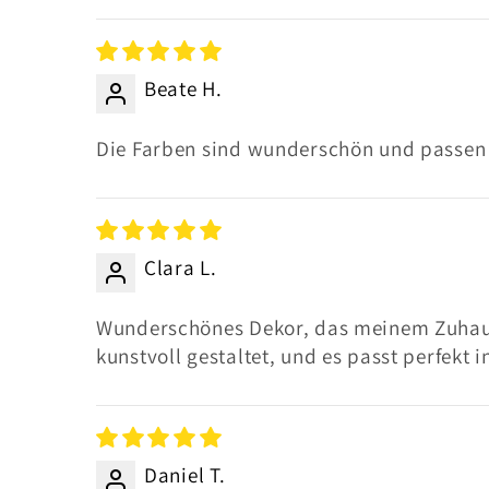
Sort by
Beate H.
Die Farben sind wunderschön und passen
Clara L.
Wunderschönes Dekor, das meinem Zuhause s
kunstvoll gestaltet, und es passt perfek
Daniel T.