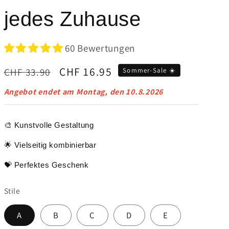
jedes Zuhause
60 Bewertungen
Normaler
Verkaufspreis
CHF 16.95
CHF 33.90
Sommer-Sale ☀️
Preis
Angebot endet am
Montag, den 10.8.2026
🎨 Kunstvolle Gestaltung
🌟 Vielseitig kombinierbar
💝 Perfektes Geschenk
Stile
A
B
C
D
E