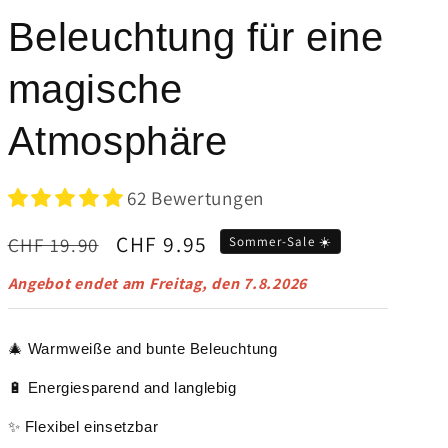
Beleuchtung für eine
magische
Atmosphäre
62 Bewertungen
Normaler
Verkaufspreis
CHF 9.95
CHF 19.90
Sommer-Sale ☀️
Preis
Angebot endet am
Freitag, den 7.8.2026
🎄 Warmweiße and bunte Beleuchtung
🔋 Energiesparend and langlebig
✨ Flexibel einsetzbar