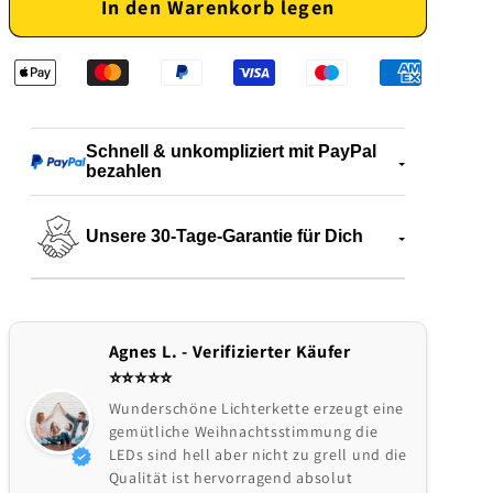
In den Warenkorb legen
für
für
LED-
LED-
Weihnachtsbaumlichter
Weihnachtsbaumlichter
–
–
Festliche
Festliche
Beleuchtung
Beleuchtung
Schnell & unkompliziert mit PayPal
bezahlen
für
für
eine
eine
magische
magische
Unsere 30-Tage-Garantie für Dich
Atmosphäre
Atmosphäre
Agnes L. - Verifizierter Käufer
⭐️⭐️⭐️⭐️⭐
Wunderschöne Lichterkette erzeugt eine
gemütliche Weihnachtsstimmung die
LEDs sind hell aber nicht zu grell und die
Qualität ist hervorragend absolut