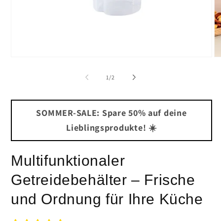
Medien
Me
1
2
in
in
von
1
/
2
Modal
Mo
öffnen
öf
SOMMER-SALE: Spare 50% auf deine
Lieblingsprodukte! ☀️
Multifunktionaler
Getreidebehälter – Frische
und Ordnung für Ihre Küche