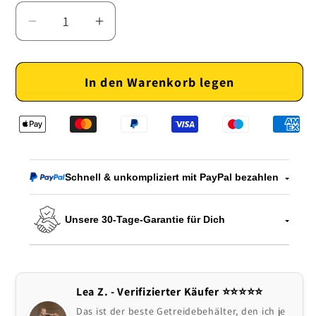
Verringere
Erhöhe
die
die
Menge
Menge
In den Warenkorb legen
für
für
Multifunktionaler
Multifunktionaler
Getreidebehälter
Getreidebehälter
–
–
Frische
Frische
und
und
Schnell & unkompliziert mit PayPal bezahlen
Ordnung
Ordnung
für
für
Unsere 30-Tage-Garantie für Dich
Ihre
Ihre
Küche
Küche
Lea Z. - Verifizierter Käufer ⭐️⭐️⭐️⭐️⭐
Das ist der beste Getreidebehälter, den ich je