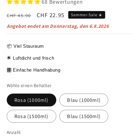
68 Bewertungen
Normaler
Verkaufspreis
CHF 22.95
CHF 45.90
Sommer-Sale ☀️
Preis
Angebot endet am
Donnerstag, den 6.8.2026
📦 Viel Stauraum
🌟 Luftdicht und frisch
🎛️ Einfache Handhabung
Wähle einen Behälter
Rosa (1000ml)
Blau (1000ml)
Rosa (1500ml)
Blau (1500ml)
Anzahl