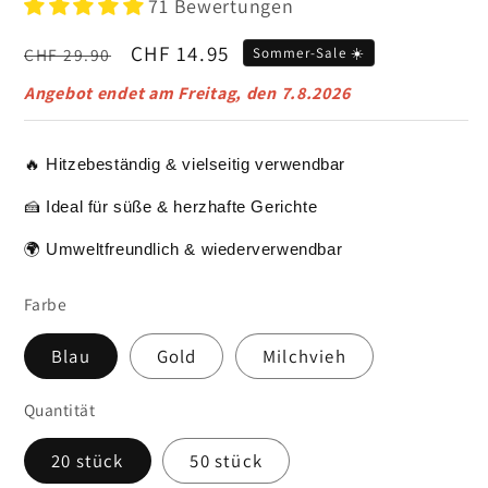
71 Bewertungen
Normaler
Verkaufspreis
CHF 14.95
CHF 29.90
Sommer-Sale ☀️
Preis
Angebot endet am
Freitag, den 7.8.2026
🔥 Hitzebeständig & vielseitig verwendbar
🍰 Ideal für süße & herzhafte Gerichte
🌍 Umweltfreundlich & wiederverwendbar
Farbe
Blau
Gold
Milchvieh
Quantität
20 stück
50 stück