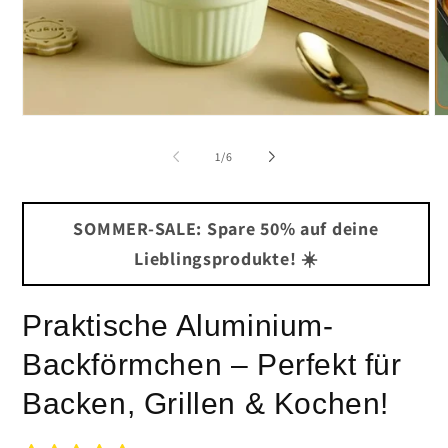
Medien
Me
1
2
in
in
von
1
/
6
Modal
Mo
öffnen
öf
SOMMER-SALE: Spare 50% auf deine
Lieblingsprodukte! ☀️
Praktische Aluminium-
Backförmchen – Perfekt für
Backen, Grillen & Kochen!