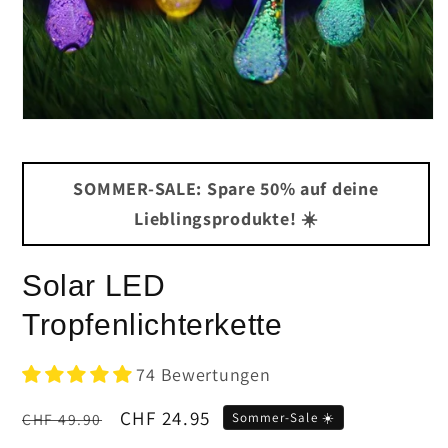
Medien
1
in
Modal
SOMMER-SALE: Spare 50% auf deine
öffnen
Lieblingsprodukte! ☀️
Solar LED
Tropfenlichterkette
74 Bewertungen
Normaler
Verkaufspreis
CHF 24.95
CHF 49.90
Sommer-Sale ☀️
Preis