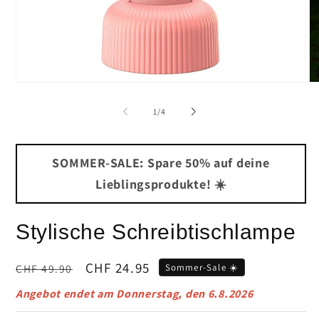
Medien
Me
1
2
in
in
von
1
/
4
Modal
Mo
öffnen
öf
SOMMER-SALE: Spare 50% auf deine
Lieblingsprodukte! ☀️
Stylische Schreibtischlampe
Normaler
Verkaufspreis
CHF 24.95
CHF 49.90
Sommer-Sale ☀️
Preis
Angebot endet am
Donnerstag, den 6.8.2026