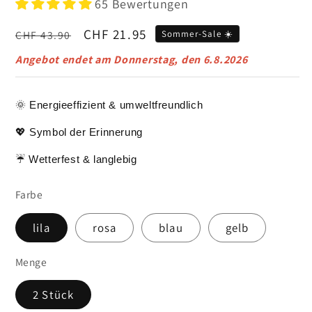
65 Bewertungen
Normaler
Verkaufspreis
CHF 21.95
CHF 43.90
Sommer-Sale ☀️
Preis
Angebot endet am
Donnerstag, den 6.8.2026
🌞 Energieeffizient & umweltfreundlich
💖 Symbol der Erinnerung
☔ Wetterfest & langlebig
Farbe
lila
rosa
blau
gelb
Menge
2 Stück