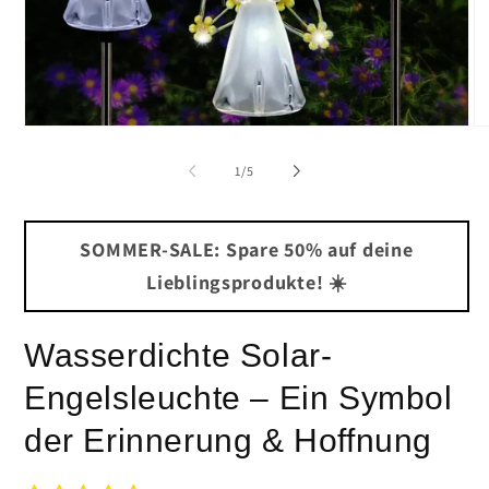
Medien
Me
1
2
in
in
von
1
/
5
Modal
Mo
öffnen
öf
SOMMER-SALE: Spare 50% auf deine
Lieblingsprodukte! ☀️
Wasserdichte Solar-
Engelsleuchte – Ein Symbol
der Erinnerung & Hoffnung