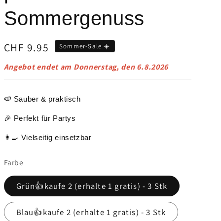
Sommergenuss
Verkaufspreis
CHF 9.95
Sommer-Sale ☀️
Angebot endet am
Donnerstag, den 6.8.2026
🍉 Sauber & praktisch
🎉 Perfekt für Partys
👩‍🍳 Vielseitig einsetzbar
Farbe
Grün👍kaufe 2 (erhalte 1 gratis) - 3 Stk
Blau👍kaufe 2 (erhalte 1 gratis) - 3 Stk