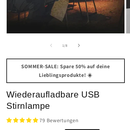
Medien
Me
1
2
in
in
von
1
/
8
Modal
Mo
öffnen
öf
SOMMER-SALE: Spare 50% auf deine
Lieblingsprodukte! ☀️
Wiederaufladbare USB
Stirnlampe
79 Bewertungen