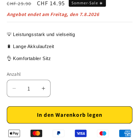
Normaler
Verkaufspreis
CHF 14.95
CHF 29.90
Sommer-Sale ☀️
Preis
Angebot endet am
Freitag, den 7.8.2026
💡 Leistungsstark und vielseitig
🔋 Lange Akkulaufzeit
👌 Komfortabler Sitz
Anzahl
Verringere
Erhöhe
die
die
Menge
Menge
In den Warenkorb legen
für
für
Wiederaufladbare
Wiederaufladbare
USB
USB